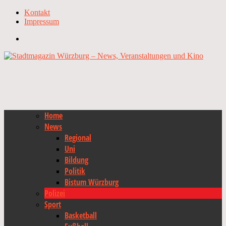
Kontakt
Impressum
Home
News
Regional
Uni
Bildung
Politik
Bistum Würzburg
Polizei
Sport
Basketball