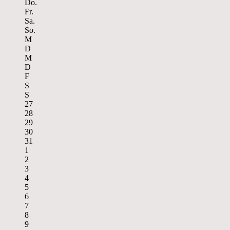
Do.
Fr.
Sa.
So.
M
D
M
D
F
S
S
27
28
29
30
31
1
2
3
4
5
6
7
8
9