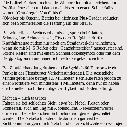
Die Polizei rät dazu, rechtzeitig Winterreifen mit ausreichendem
Profil aufzuziehen und damit nicht bis zum ersten Schneefall zu
warten (Grundregel: Von O bis O
(Oktober bis Ostern). Bereits bei niedrigen Plus-Graden reduziert
sich bei Sommerreifen die Haftung auf der Straße.
Bei winterlichen Wetterverhältnissen, sprich bei Glatteis,
Schneeglätte, Schneematsch, Eis- oder Reifglätte, dürfen
Kraftfahrzeuge zudem nur noch am Straßenverkehr teilnehmen,
wenn sie mit M+S Reifen oder „Ganzjahresreifen“ ausgerüstet sind.
Solche Reifen sind mit einem Schneeflockensymbol oder mit dem
Bergpiktogramm und einer Schneeflocke gekennzeichnet.
Bei Zuwiderhandlung drohen ein Bußgeld ab 60 Euro sowie ein
Punkt in der Flensburger Verkehrssünderdatei. Die gesetzliche
Mindestprofiltiefe beträgt 1,6 Millimeter. Fachleute raten jedoch zu
einer Profiltiefe von mindestens 4 Millimetern, denn nur so haben
die Lamellen noch die richtige Griffigkeit und Bodenhaftung.
Licht an – auch tagsüber
Fahren sie bei schlechter Sicht, etwa bei Nebel, Regen oder
Schneefall, auch am Tag mit Abblendlicht. Nebelscheinwerfer
dürfen nur bei erheblichen Sichtbehinderungen eingeschaltet
werden. Die Nebelschlussleuchte darf man gar erst bei
Sichtbehinderungen durch Nebel und einer Sichtweite von weniger