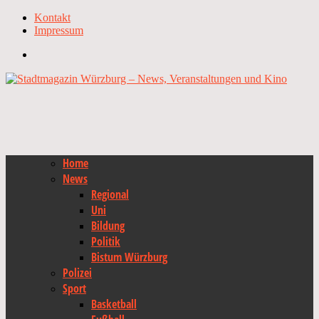
Kontakt
Impressum
Home
News
Regional
Uni
Bildung
Politik
Bistum Würzburg
Polizei
Sport
Basketball