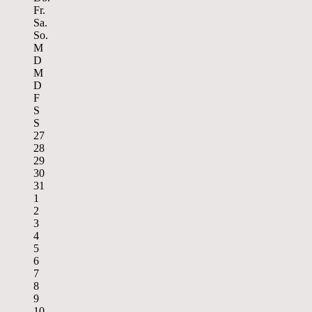
Fr.
Sa.
So.
M
D
M
D
F
S
S
27
28
29
30
31
1
2
3
4
5
6
7
8
9
10