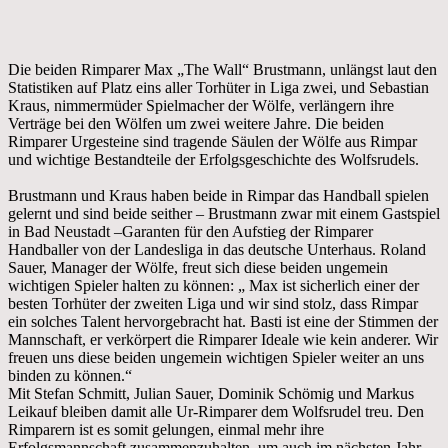
Die beiden Rimparer Max „The Wall“ Brustmann, unlängst laut den
Statistiken auf Platz eins aller Torhüter in Liga zwei, und Sebastian
Kraus, nimmermüder Spielmacher der Wölfe, verlängern ihre
Verträge bei den Wölfen um zwei weitere Jahre. Die beiden
Rimparer Urgesteine sind tragende Säulen der Wölfe aus Rimpar
und wichtige Bestandteile der Erfolgsgeschichte des Wolfsrudels.
Brustmann und Kraus haben beide in Rimpar das Handball spielen
gelernt und sind beide seither – Brustmann zwar mit einem Gastspiel
in Bad Neustadt –Garanten für den Aufstieg der Rimparer
Handballer von der Landesliga in das deutsche Unterhaus. Roland
Sauer, Manager der Wölfe, freut sich diese beiden ungemein
wichtigen Spieler halten zu können: „ Max ist sicherlich einer der
besten Torhüter der zweiten Liga und wir sind stolz, dass Rimpar
ein solches Talent hervorgebracht hat. Basti ist eine der Stimmen der
Mannschaft, er verkörpert die Rimparer Ideale wie kein anderer. Wir
freuen uns diese beiden ungemein wichtigen Spieler weiter an uns
binden zu können.“
Mit Stefan Schmitt, Julian Sauer, Dominik Schömig und Markus
Leikauf bleiben damit alle Ur-Rimparer dem Wolfsrudel treu. Den
Rimparern ist es somit gelungen, einmal mehr ihre
Erfolgsmannschaft zusammenzuhalten, um auch im nächsten Jahr