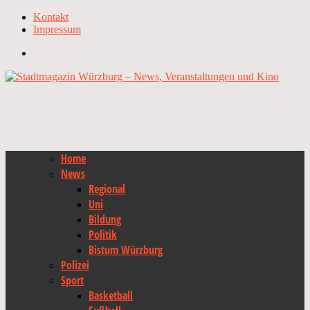
Kontakt
Impressum
Home
News
Regional
Uni
Bildung
Politik
Bistum Würzburg
Polizei
Sport
Basketball