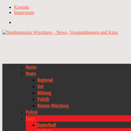
Kontakt
Impressum
Home
News
Regional
Uni
Bildung
Politik
Bistum Würzburg
Polizei
Sport
Basketball