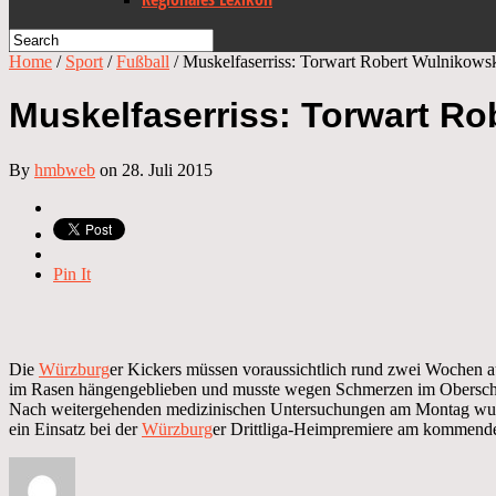
Home
/
Sport
/
Fußball
/
Muskelfaserriss: Torwart Robert Wulnikowski
Muskelfaserriss: Torwart Rob
By
hmbweb
on 28. Juli 2015
Pin It
Die
Würzburg
er Kickers müssen voraussichtlich rund zwei Wochen 
im Rasen hängengeblieben und musste wegen Schmerzen im Obersch
Nach weitergehenden medizinischen Untersuchungen am Montag wurde
ein Einsatz bei der
Würzburg
er Drittliga-Heimpremiere am kommen