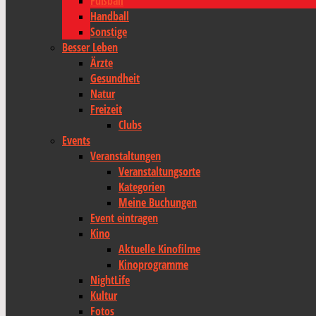
Fußball
Handball
Sonstige
Besser Leben
Ärzte
Gesundheit
Natur
Freizeit
Clubs
Events
Veranstaltungen
Veranstaltungsorte
Kategorien
Meine Buchungen
Event eintragen
Kino
Aktuelle Kinofilme
Kinoprogramme
NightLife
Kultur
Fotos