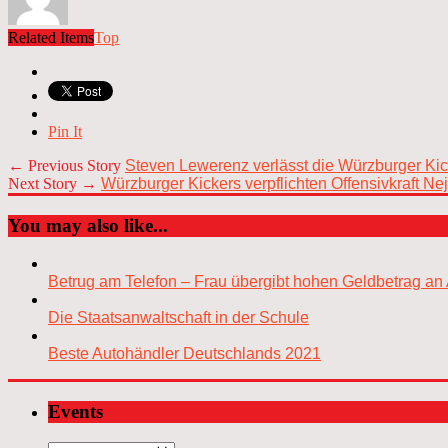
Related Items
Top
Pin It
← Previous Story
Steven Lewerenz verlässt die Würzburger Kic
Next Story →
Würzburger Kickers verpflichten Offensivkraft 
You may also like...
Betrug am Telefon – Frau übergibt hohen Geldbetrag an 
Die Staatsanwaltschaft in der Schule
Beste Autohändler Deutschlands 2021
Events