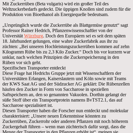
Mit Zuckerrüben (Beta vulgaris) wird ein großer Teil des
Weltzuckerbedarfs gedeckt. Die üppigen Knollen sind zudem für die
Produktion von Bioethanol als Energiequelle bedeutsam.
„Ursprünglich wurde die Zuckerrübe als Blattgemüse genutzt“ sagt
Professor Rainer Hedrich, Pflanzenwissenschaftler von der
Universität
Würzburg
. Doch den Europäern sei es seit dem späten
18. Jahrhundert gelungen, eine wahre Zuckerfabrik aus ihr zu
züchten: „Bei unseren Hochleistungszuckerrüben kommen auf zehn
Kilogramm Rübe bis zu 2,3 Kilo Zucker.“ Doch bis vor kurzem war
unklar, nach welchen Prinzipien die Zuckerspeicherung in den
Rüben vor sich geht.
Spezifischen Transporter entdeckt
Diese Frage hat Hedrichs Gruppe jetzt mit Wissenschaftlern der
Universitäten Erlangen, Kaiserslautern und Köln sowie mit Teams
der KWS Saat AG und der Südzucker AG geklärt: Die Rübenzellen
häufen den Zucker in Form von Saccharose in speziellen
Saftspeichern an, den so genannten Vakuolen. Dorthin gelangt der
süße Stoff über ein Transportprotein namens BvTST2.1, das auf
Saccharose spezialisiert ist.
Diesen Transporter haben die Forscher nun entdeckt und molekular
charakterisiert: „Unsere neuen Erkenntnisse könnten zu
Zuckerrüben, Zuckerrohr oder anderen Pflanzen mit noch höherem
Zuckergehalt führen – wenn man züchterisch dafür sorgt, dass die
Menge der Transporter in den Pflanzen erhöht ist“, meinen sie.