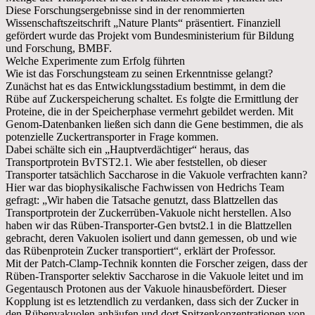
Diese Forschungsergebnisse sind in der renommierten
Wissenschaftszeitschrift „Nature Plants“ präsentiert. Finanziell
gefördert wurde das Projekt vom Bundesministerium für Bildung
und Forschung, BMBF.
Welche Experimente zum Erfolg führten
Wie ist das Forschungsteam zu seinen Erkenntnisse gelangt?
Zunächst hat es das Entwicklungsstadium bestimmt, in dem die
Rübe auf Zuckerspeicherung schaltet. Es folgte die Ermittlung der
Proteine, die in der Speicherphase vermehrt gebildet werden. Mit
Genom-Datenbanken ließen sich dann die Gene bestimmen, die als
potenzielle Zuckertransporter in Frage kommen.
Dabei schälte sich ein „Hauptverdächtiger“ heraus, das
Transportprotein BvTST2.1. Wie aber feststellen, ob dieser
Transporter tatsächlich Saccharose in die Vakuole verfrachten kann?
Hier war das biophysikalische Fachwissen von Hedrichs Team
gefragt: „Wir haben die Tatsache genutzt, dass Blattzellen das
Transportprotein der Zuckerrüben-Vakuole nicht herstellen. Also
haben wir das Rüben-Transporter-Gen bvtst2.1 in die Blattzellen
gebracht, deren Vakuolen isoliert und dann gemessen, ob und wie
das Rübenprotein Zucker transportiert“, erklärt der Professor.
Mit der Patch-Clamp-Technik konnten die Forscher zeigen, dass der
Rüben-Transporter selektiv Saccharose in die Vakuole leitet und im
Gegentausch Protonen aus der Vakuole hinausbefördert. Dieser
Kopplung ist es letztendlich zu verdanken, dass sich der Zucker in
den Rübenvakuolen anhäufen und dort Spitzenkonzentrationen von