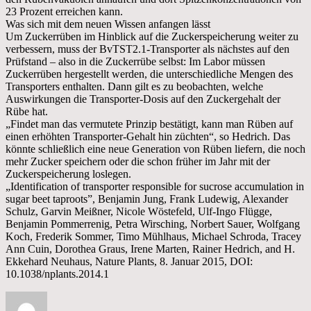
23 Prozent erreichen kann.
Was sich mit dem neuen Wissen anfangen lässt
Um Zuckerrüben im Hinblick auf die Zuckerspeicherung weiter zu
verbessern, muss der BvTST2.1-Transporter als nächstes auf den
Prüfstand – also in die Zuckerrübe selbst: Im Labor müssen
Zuckerrüben hergestellt werden, die unterschiedliche Mengen des
Transporters enthalten. Dann gilt es zu beobachten, welche
Auswirkungen die Transporter-Dosis auf den Zuckergehalt der
Rübe hat.
„Findet man das vermutete Prinzip bestätigt, kann man Rüben auf
einen erhöhten Transporter-Gehalt hin züchten“, so Hedrich. Das
könnte schließlich eine neue Generation von Rüben liefern, die noch
mehr Zucker speichern oder die schon früher im Jahr mit der
Zuckerspeicherung loslegen.
„Identification of transporter responsible for sucrose accumulation in
sugar beet taproots”, Benjamin Jung, Frank Ludewig, Alexander
Schulz, Garvin Meißner, Nicole Wöstefeld, Ulf-Ingo Flügge,
Benjamin Pommerrenig, Petra Wirsching, Norbert Sauer, Wolfgang
Koch, Frederik Sommer, Timo Mühlhaus, Michael Schroda, Tracey
Ann Cuin, Dorothea Graus, Irene Marten, Rainer Hedrich, and H.
Ekkehard Neuhaus, Nature Plants, 8. Januar 2015, DOI:
10.1038/nplants.2014.1