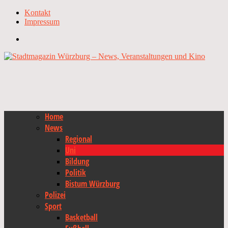
Kontakt
Impressum
Home
News
Regional
Uni
Bildung
Politik
Bistum Würzburg
Polizei
Sport
Basketball