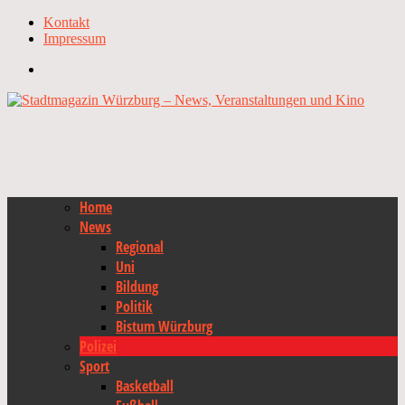
Kontakt
Impressum
Home
News
Regional
Uni
Bildung
Politik
Bistum Würzburg
Polizei
Sport
Basketball