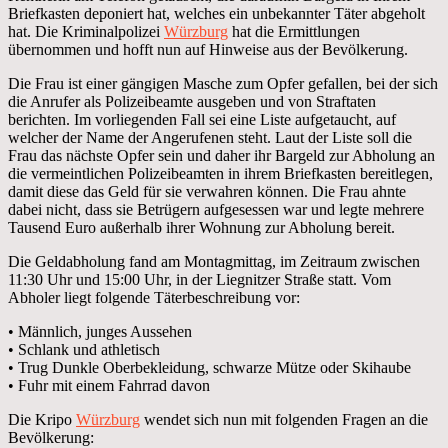
Briefkasten deponiert hat, welches ein unbekannter Täter abgeholt
hat. Die Kriminalpolizei
Würzburg
hat die Ermittlungen
übernommen und hofft nun auf Hinweise aus der Bevölkerung.
Die Frau ist einer gängigen Masche zum Opfer gefallen, bei der sich
die Anrufer als Polizeibeamte ausgeben und von Straftaten
berichten. Im vorliegenden Fall sei eine Liste aufgetaucht, auf
welcher der Name der Angerufenen steht. Laut der Liste soll die
Frau das nächste Opfer sein und daher ihr Bargeld zur Abholung an
die vermeintlichen Polizeibeamten in ihrem Briefkasten bereitlegen,
damit diese das Geld für sie verwahren können. Die Frau ahnte
dabei nicht, dass sie Betrügern aufgesessen war und legte mehrere
Tausend Euro außerhalb ihrer Wohnung zur Abholung bereit.
Die Geldabholung fand am Montagmittag, im Zeitraum zwischen
11:30 Uhr und 15:00 Uhr, in der Liegnitzer Straße statt. Vom
Abholer liegt folgende Täterbeschreibung vor:
• Männlich, junges Aussehen
• Schlank und athletisch
• Trug Dunkle Oberbekleidung, schwarze Mütze oder Skihaube
• Fuhr mit einem Fahrrad davon
Die Kripo
Würzburg
wendet sich nun mit folgenden Fragen an die
Bevölkerung: