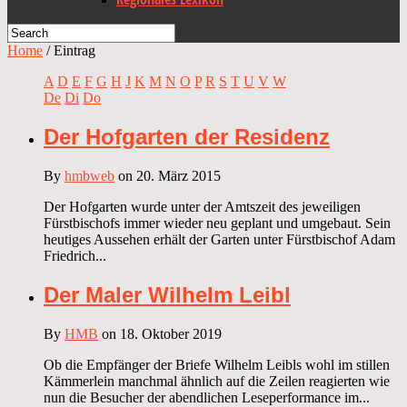
Home
/
Eintrag
A
D
E
F
G
H
J
K
M
N
O
P
R
S
T
U
V
W
De
Di
Do
Der Hofgarten der Residenz
By
hmbweb
on 20. März 2015
Der Hofgarten wurde unter der Amtszeit des jeweiligen
Fürstbischofs immer wieder neu geplant und umgebaut. Sein
heutiges Aussehen erhält der Garten unter Fürstbischof Adam
Friedrich...
Der Maler Wilhelm Leibl
By
HMB
on 18. Oktober 2019
Ob die Empfänger der Briefe Wilhelm Leibls wohl im stillen
Kämmerlein manchmal ähnlich auf die Zeilen reagierten wie
nun die Besucher der abendlichen Leseperformance im...