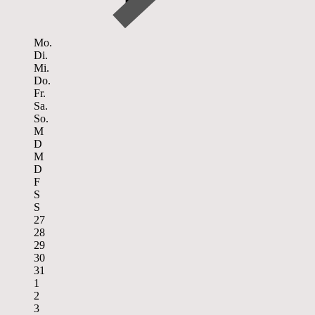
Mo.
Di.
Mi.
Do.
Fr.
Sa.
So.
M
D
M
D
F
S
S
27
28
29
30
31
1
2
3