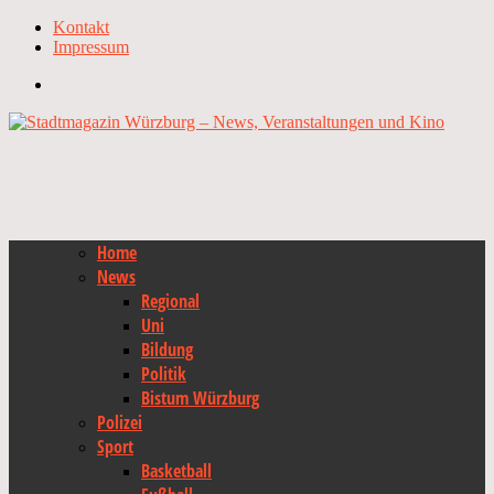
Kontakt
Impressum
Home
News
Regional
Uni
Bildung
Politik
Bistum Würzburg
Polizei
Sport
Basketball