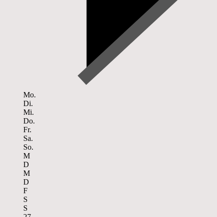
Mo.
Di.
Mi.
Do.
Fr.
Sa.
So.
M
D
M
D
F
S
S
27