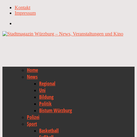
Kontakt
Impressum
Home
News
Regional
Uni
Bildung
Politik
Bistum Würzburg
Polizei
Sport
Basketball