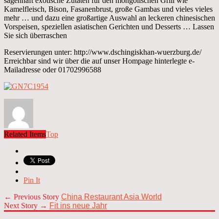
sagenhaft exotische Zutaten für den mongolischen Grill wie
Kamelfleisch, Bison, Fasanenbrust, große Gambas und vieles vieles
mehr … und dazu eine großartige Auswahl an leckeren chinesischen
Vorspeisen, speziellen asiatischen Gerichten und Desserts … Lassen
Sie sich überraschen
Reservierungen unter: http://www.dschingiskhan-wuerzburg.de/
Erreichbar sind wir über die auf unser Hompage hinterlegte e-
Mailadresse oder 01702996588
Related Items
Top
Pin It
← Previous Story
China Restaurant Asia World
Next Story →
Fit ins neue Jahr