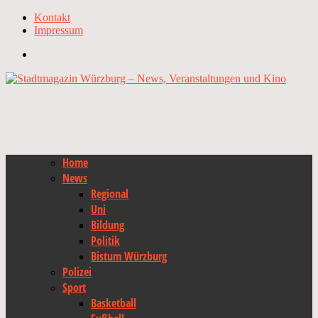
Kontakt
Impressum
Home
News
Regional
Uni
Bildung
Politik
Bistum Würzburg
Polizei
Sport
Basketball