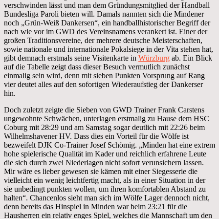
verschwinden lässt und man dem Gründungsmitglied der Handball
Bundesliga Paroli bieten will. Damals nannten sich die Mindener
noch „Grün-Weiß Dankersen“, ein handballhistorischer Begriff der
nach wie vor im GWD des Vereinsnamens verankert ist. Einer der
großen Traditionsvereine, der mehrere deutsche Meisterschaften,
sowie nationale und internationale Pokalsiege in der Vita stehen hat,
gibt demnach erstmals seine Visitenkarte in
Würzburg
ab. Ein Blick
auf die Tabelle zeigt dass dieser Besuch vermutlich zunächst
einmalig sein wird, denn mit sieben Punkten Vorsprung auf Rang
vier deutet alles auf den sofortigen Wiederaufstieg der Dankerser
hin.
Doch zuletzt zeigte die Sieben von GWD Trainer Frank Carstens
ungewohnte Schwächen, unterlagen erstmalig zu Hause dem HSC
Coburg mit 28:29 und am Samstag sogar deutlich mit 22:26 beim
Wilhelmshavener HV. Dass dies ein Vorteil für die Wölfe ist
bezweifelt DJK Co-Trainer Josef Schömig. „Minden hat eine extrem
hohe spielerische Qualität im Kader und reichlich erfahrene Leute
die sich durch zwei Niederlagen nicht sofort verunsichern lassen.
Mir wäre es lieber gewesen sie kämen mit einer Siegesserie die
vielleicht ein wenig leichtfertig macht, als in einer Situation in der
sie unbedingt punkten wollen, um ihren komfortablen Abstand zu
halten“. Chancenlos sieht man sich im Wölfe Lager dennoch nicht,
denn bereits das Hinspiel in Minden war beim 23:21 für die
Hausherren ein relativ enges Spiel, welches die Mannschaft um den