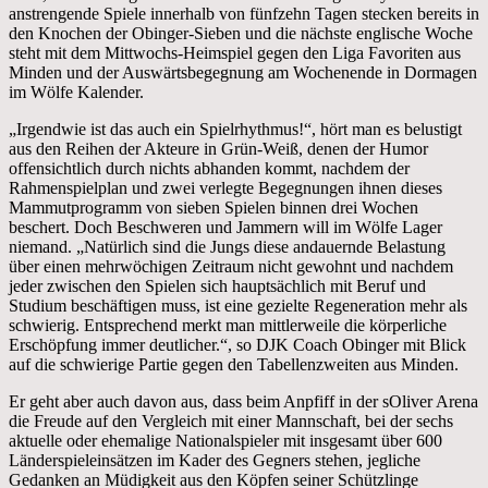
anstrengende Spiele innerhalb von fünfzehn Tagen stecken bereits in
den Knochen der Obinger-Sieben und die nächste englische Woche
steht mit dem Mittwochs-Heimspiel gegen den Liga Favoriten aus
Minden und der Auswärtsbegegnung am Wochenende in Dormagen
im Wölfe Kalender.
„Irgendwie ist das auch ein Spielrhythmus!“, hört man es belustigt
aus den Reihen der Akteure in Grün-Weiß, denen der Humor
offensichtlich durch nichts abhanden kommt, nachdem der
Rahmenspielplan und zwei verlegte Begegnungen ihnen dieses
Mammutprogramm von sieben Spielen binnen drei Wochen
beschert. Doch Beschweren und Jammern will im Wölfe Lager
niemand. „Natürlich sind die Jungs diese andauernde Belastung
über einen mehrwöchigen Zeitraum nicht gewohnt und nachdem
jeder zwischen den Spielen sich hauptsächlich mit Beruf und
Studium beschäftigen muss, ist eine gezielte Regeneration mehr als
schwierig. Entsprechend merkt man mittlerweile die körperliche
Erschöpfung immer deutlicher.“, so DJK Coach Obinger mit Blick
auf die schwierige Partie gegen den Tabellenzweiten aus Minden.
Er geht aber auch davon aus, dass beim Anpfiff in der sOliver Arena
die Freude auf den Vergleich mit einer Mannschaft, bei der sechs
aktuelle oder ehemalige Nationalspieler mit insgesamt über 600
Länderspieleinsätzen im Kader des Gegners stehen, jegliche
Gedanken an Müdigkeit aus den Köpfen seiner Schützlinge