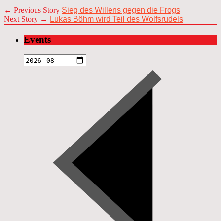
← Previous Story
Sieg des Willens gegen die Frogs
Next Story →
Lukas Böhm wird Teil des Wolfsrudels
Events