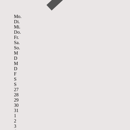
Mo.
Di.
Mi.
Do.
Fr.
Sa.
So.
M
D
M
D
F
S
S
27
28
29
30
31
1
2
3