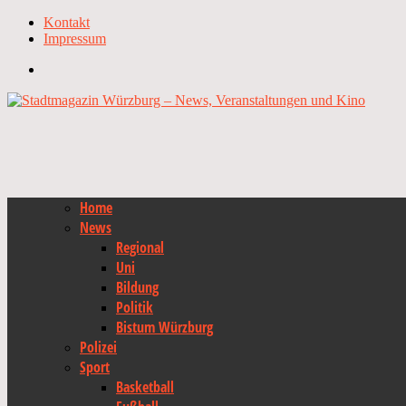
Kontakt
Impressum
Home
News
Regional
Uni
Bildung
Politik
Bistum Würzburg
Polizei
Sport
Basketball