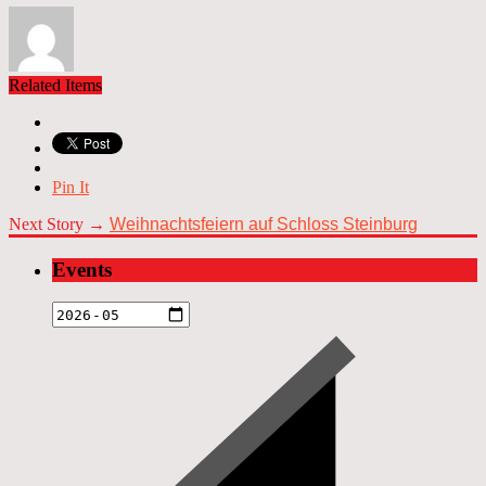
Related Items
Pin It
Next Story →
Weihnachtsfeiern auf Schloss Steinburg
Events