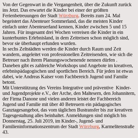
Von der Gegenwart in die Vergangenheit, über die Zukunft zurück
ins Jetzt. Das erwartet die Kinder bei einer der größten
Ferienbetreuungen der Stadt
Würzburg
. Bereits zum 24. Mal
begeistert das Abenteuer Sommerland, das die meisten Kinder
einfach unter Abenteuerland kennen, Kinder zwischen 5 und 15
Jahren. Für insgesamt drei Wochen verreisen die Kinder in ein
kunterbuntes Erlebnisland, in dem Zeitreisen schon möglich sind,
bevor sie überhaupt erfunden wurden.
In sechs Zeltstädten werden die Kinder durch Raum und Zeit
wandern, angeleitet von professionellen Zeitreisenden, wie sich die
Betreuer nach ihrem Planungswochenende nennen dürfen .
Daneben gibt es zahlreiche Workshops und Angebote im kreativen,
erlebnispädagogischen und sportlichen Bereich. Für jeden ist etwas
dabei, wie Andreas Kaiser vom Fachbereich Jugend und Familie
betont.
Mit Unterstützung des Vereins Integrative und präventive Kinder-
und Jugendprojekte e.V., der Arche, den Maltesern, den Johannitern,
der Firma Danone und vielen anderen leistet der Fachbereich
Jugend und Familie mit über 40 Betreuern ein pädagogisches
Ganztagesangebot, das vom täglichen Bustransfer bis zur kreativen
Tagesgestaltung alles beinhaltet. Anmeldungen sind möglich bis
Donnerstag, 25. Juli 2019, im Kinder-, Jugend- und
Familieninformationszentrum der Stadt
Würzburg
, Karmelitenstraße
43.