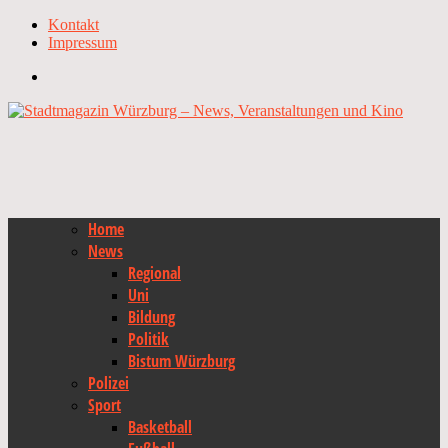
Kontakt
Impressum
Home
News
Regional
Uni
Bildung
Politik
Bistum Würzburg
Polizei
Sport
Basketball