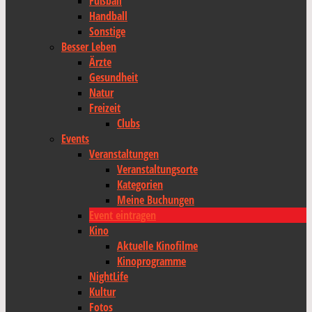
Fußball
Handball
Sonstige
Besser Leben
Ärzte
Gesundheit
Natur
Freizeit
Clubs
Events
Veranstaltungen
Veranstaltungsorte
Kategorien
Meine Buchungen
Event eintragen
Kino
Aktuelle Kinofilme
Kinoprogramme
NightLife
Kultur
Fotos