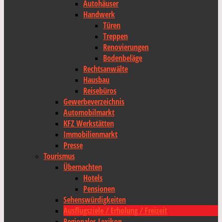
Autohäuser
Handwerk
Türen
Treppen
Renovierungen
Bodenbeläge
Rechtsanwälte
Hausbau
Reisebüros
Gewerbeverzeichnis
Automobilmarkt
KFZ Werkstätten
Immobilienmarkt
Presse
Tourismus
Übernachten
Hotels
Pensionen
Sehenswürdigkeiten
Ausflugsziele / Erholung / Freizeit
Regionales Lexikon