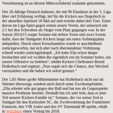
Vereinbarung ist an diesem Mittwochabend zustande gekommen.
Der 26-Jährige Deutsch-Italiener, der mit 96 Einsätzen in der 3. Liga
über viel Erfahrung verfügt, lief für die Kickers aus Degerloch in
der aktuellen Spielzeit 18 Mal auf und erzielte dabei drei Tore. Eines
davon im Liga-Spiel gegen seinen neuen Verein, der seinerzeit mit
2:1 bei den Schwaben als Sieger vom Platz gegangen war. In der
Saison 2014/15 sorgte Soriano mit sieben Toren und zwei Assists
dafür, dass die Stuttgarter Kickers lange um einen Aufstiegsplatz
mitspielten. Durch einen Kreuzbandriss wurde er anschließend
zurückgeworfen, hat sich aber nach überstandener Verletzung
schnell wieder zurückgekämpft. „Ich habe Elia schon länger
beobachtet und wir wollten ihn eigentlich erst im Sommer holen, um
unsere Offensive zu beleben“, erklärt Kickers Cheftrainer-Bernd
Hollerbach und ergänzt: „Nun ergab sich die Chance, den Wechsel
vorzuziehen und die haben wir sofort genutzt.“
Der 1,85 Meter große Mittelstürmer hat Hollerbach nicht nur als
Stürmer überzeugt, sondern auch durch seine Zweikampfstärke.
„Elia arbeitet sehr gut gegen den Ball und hat uns als Gegenspieler
massive Probleme bereitet. Deshalb bin ich sehr froh, dass er jetzt
Teil unserer Kickers-Familie ist.“ Soriano, der vor seiner Zeit in
Stuttgart für den Karlsruher SC, die Zweitvertretung der Frankfurter
Eintracht, den VfR Aalen und den SV Darmstadt 98 spielte, erhält
in
Würzburg
einen Vertrag bis 2018.