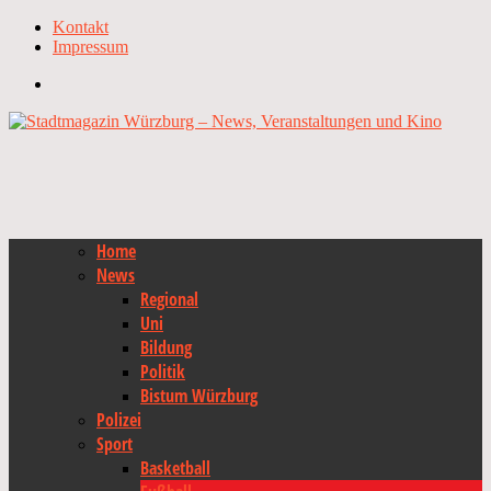
Kontakt
Impressum
Home
News
Regional
Uni
Bildung
Politik
Bistum Würzburg
Polizei
Sport
Basketball