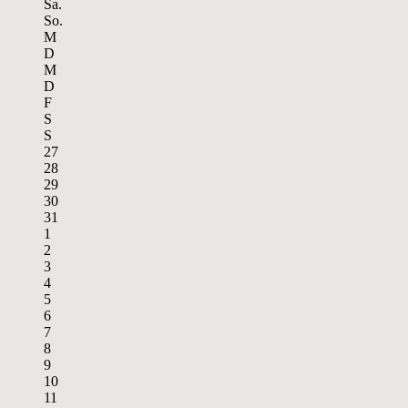
Sa.
So.
M
D
M
D
F
S
S
27
28
29
30
31
1
2
3
4
5
6
7
8
9
10
11