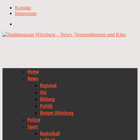
Kontakt
Impressum
Home
News
Regional
Uni
Bildung
Politik
Bistum Würzburg
Polizei
Sport
Basketball