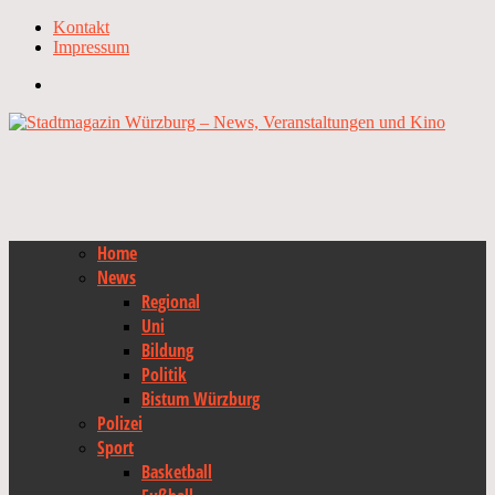
Kontakt
Impressum
Home
News
Regional
Uni
Bildung
Politik
Bistum Würzburg
Polizei
Sport
Basketball