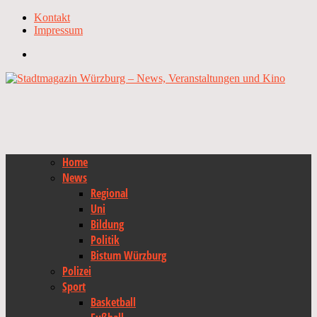
Kontakt
Impressum
Home
News
Regional
Uni
Bildung
Politik
Bistum Würzburg
Polizei
Sport
Basketball