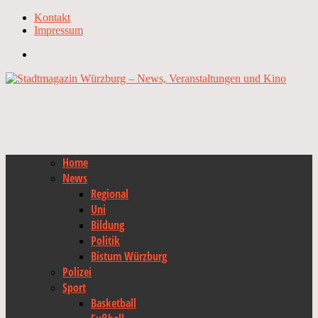
Kontakt
Impressum
Home
News
Regional
Uni
Bildung
Politik
Bistum Würzburg
Polizei
Sport
Basketball