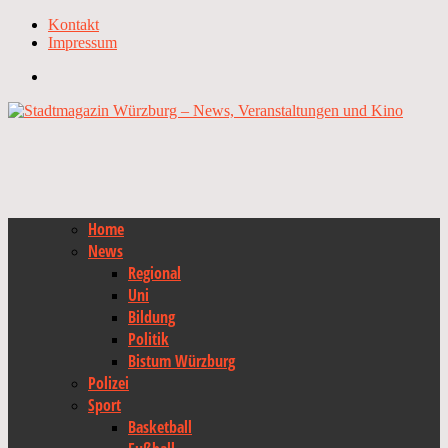
Kontakt
Impressum
Home
News
Regional
Uni
Bildung
Politik
Bistum Würzburg
Polizei
Sport
Basketball