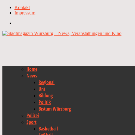
Kontakt
Impressum
Home
News
Regional
Uni
Bildung
Politik
Bistum Würzburg
Polizei
Sport
Basketball