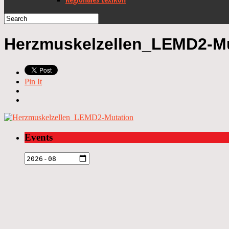
Herzmuskelzellen_LEMD2-Mu
Pin It
Events