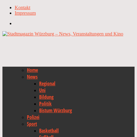
Kontakt
Impressum
Home
News
Regional
Uni
Bildung
Politik
Bistum Würzburg
Polizei
Sport
Basketball