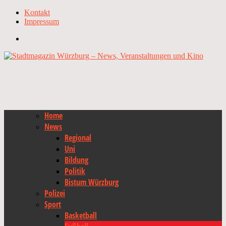
Kontakt
Impressum
Home
News
Regional
Uni
Bildung
Politik
Bistum Würzburg
Polizei
Sport
Basketball