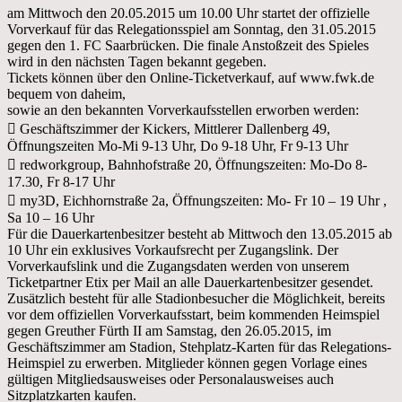
am Mittwoch den 20.05.2015 um 10.00 Uhr startet der offizielle
Vorverkauf für das Relegationsspiel am Sonntag, den 31.05.2015
gegen den 1. FC Saarbrücken. Die finale Anstoßzeit des Spieles
wird in den nächsten Tagen bekannt gegeben.
Tickets können über den Online-Ticketverkauf, auf www.fwk.de
bequem von daheim,
sowie an den bekannten Vorverkaufsstellen erworben werden:
 Geschäftszimmer der Kickers, Mittlerer Dallenberg 49,
Öffnungszeiten Mo-Mi 9-13 Uhr, Do 9-18 Uhr, Fr 9-13 Uhr
 redworkgroup, Bahnhofstraße 20, Öffnungszeiten: Mo-Do 8-
17.30, Fr 8-17 Uhr
 my3D, Eichhornstraße 2a, Öffnungszeiten: Mo- Fr 10 – 19 Uhr ,
Sa 10 – 16 Uhr
Für die Dauerkartenbesitzer besteht ab Mittwoch den 13.05.2015 ab
10 Uhr ein exklusives Vorkaufsrecht per Zugangslink. Der
Vorverkaufslink und die Zugangsdaten werden von unserem
Ticketpartner Etix per Mail an alle Dauerkartenbesitzer gesendet.
Zusätzlich besteht für alle Stadionbesucher die Möglichkeit, bereits
vor dem offiziellen Vorverkaufsstart, beim kommenden Heimspiel
gegen Greuther Fürth II am Samstag, den 26.05.2015, im
Geschäftszimmer am Stadion, Stehplatz-Karten für das Relegations-
Heimspiel zu erwerben. Mitglieder können gegen Vorlage eines
gültigen Mitgliedsausweises oder Personalausweises auch
Sitzplatzkarten kaufen.