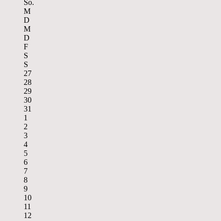
So.
M
D
M
D
F
S
S
27
28
29
30
31
1
2
3
4
5
6
7
8
9
10
11
12