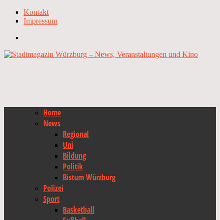
Kontakt
Impressum
Home
News
Regional
Uni
Bildung
Politik
Bistum Würzburg
Polizei
Sport
Basketball