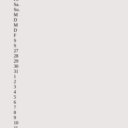
Sa.
So.
M
D
M
D
F
S
S
27
28
29
30
31
1
2
3
4
5
6
7
8
9
10
11