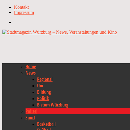
Kontakt
Impressum
Home
News
Regional
Uni
Bildung
Politik
Bistum Würzburg
Polizei
Sport
Basketball