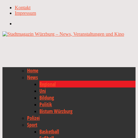
Kontakt
Impressum
Home
News
Regional
Uni
Bildung
Politik
Bistum Würzburg
Polizei
Sport
Basketball