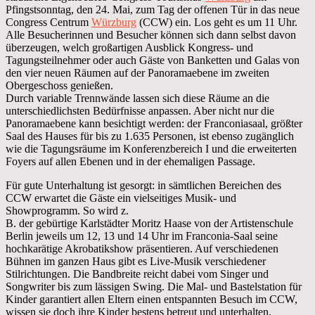
Pfingstsonntag, den 24. Mai, zum Tag der offenen Tür in das neue
Congress Centrum
Würzburg
(CCW) ein. Los geht es um 11 Uhr.
Alle Besucherinnen und Besucher können sich dann selbst davon
überzeugen, welch großartigen Ausblick Kongress- und
Tagungsteilnehmer oder auch Gäste von Banketten und Galas von
den vier neuen Räumen auf der Panoramaebene im zweiten
Obergeschoss genießen.
Durch variable Trennwände lassen sich diese Räume an die
unterschiedlichsten Bedürfnisse anpassen. Aber nicht nur die
Panoramaebene kann besichtigt werden: der Franconiasaal, größter
Saal des Hauses für bis zu 1.635 Personen, ist ebenso zugänglich
wie die Tagungsräume im Konferenzbereich I und die erweiterten
Foyers auf allen Ebenen und in der ehemaligen Passage.
Für gute Unterhaltung ist gesorgt: in sämtlichen Bereichen des
CCW erwartet die Gäste ein vielseitiges Musik- und
Showprogramm. So wird z.
B. der gebürtige Karlstädter Moritz Haase von der Artistenschule
Berlin jeweils um 12, 13 und 14 Uhr im Franconia-Saal seine
hochkarätige Akrobatikshow präsentieren. Auf verschiedenen
Bühnen im ganzen Haus gibt es Live-Musik verschiedener
Stilrichtungen. Die Bandbreite reicht dabei vom Singer und
Songwriter bis zum lässigen Swing. Die Mal- und Bastelstation für
Kinder garantiert allen Eltern einen entspannten Besuch im CCW,
wissen sie doch ihre Kinder bestens betreut und unterhalten.