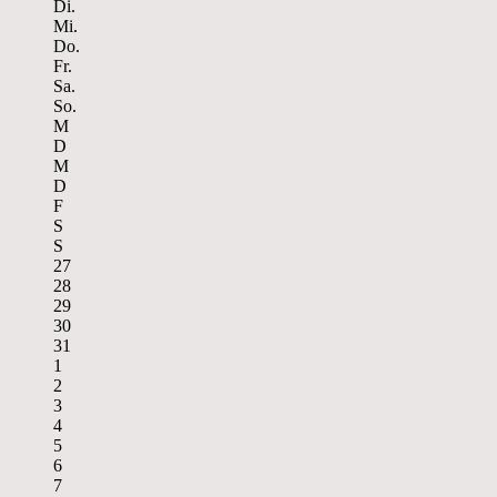
Di.
Mi.
Do.
Fr.
Sa.
So.
M
D
M
D
F
S
S
27
28
29
30
31
1
2
3
4
5
6
7