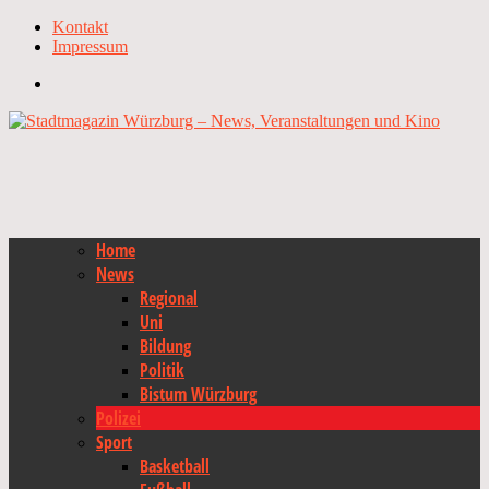
Kontakt
Impressum
Home
News
Regional
Uni
Bildung
Politik
Bistum Würzburg
Polizei
Sport
Basketball