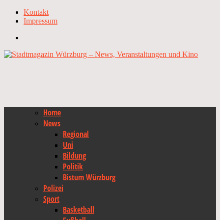
Kontakt
Impressum
Home
News
Regional
Uni
Bildung
Politik
Bistum Würzburg
Polizei
Sport
Basketball