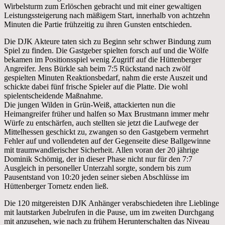
Wirbelsturm zum Erlöschen gebracht und mit einer gewaltigen
Leistungssteigerung nach mäßigem Start, innerhalb von achtzehn
Minuten die Partie frühzeitig zu ihren Gunsten entschieden.
Die DJK Akteure taten sich zu Beginn sehr schwer Bindung zum
Spiel zu finden. Die Gastgeber spielten forsch auf und die Wölfe
bekamen im Positionsspiel wenig Zugriff auf die Hüttenberger
Angreifer. Jens Bürkle sah beim 7:5 Rückstand nach zwölf
gespielten Minuten Reaktionsbedarf, nahm die erste Auszeit und
schickte dabei fünf frische Spieler auf die Platte. Die wohl
spielentscheidende Maßnahme.
Die jungen Wilden in Grün-Weiß, attackierten nun die
Heimangreifer früher und halfen so Max Brustmann immer mehr
Würfe zu entschärfen, auch stellten sie jetzt die Laufwege der
Mittelhessen geschickt zu, zwangen so den Gastgebern vermehrt
Fehler auf und vollendeten auf der Gegenseite diese Ballgewinne
mit traumwandlerischer Sicherheit. Allen voran der 20 jährige
Dominik Schömig, der in dieser Phase nicht nur für den 7:7
Ausgleich in personeller Unterzahl sorgte, sondern bis zum
Pausentstand von 10:20 jeden seiner sieben Abschlüsse im
Hüttenberger Tornetz enden ließ.
Die 120 mitgereisten DJK Anhänger verabschiedeten ihre Lieblinge
mit lautstarken Jubelrufen in die Pause, um im zweiten Durchgang
mit anzusehen, wie nach zu frühem Herunterschalten das Niveau