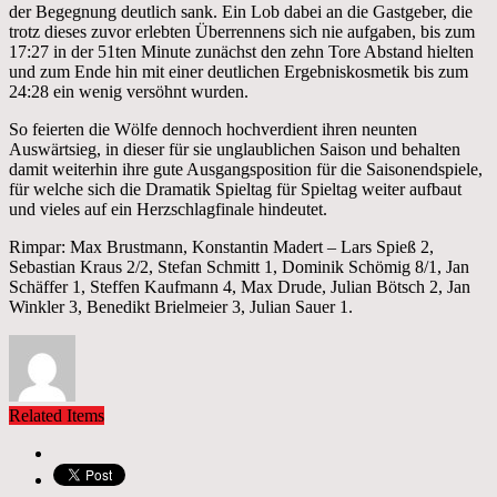
der Begegnung deutlich sank. Ein Lob dabei an die Gastgeber, die
trotz dieses zuvor erlebten Überrennens sich nie aufgaben, bis zum
17:27 in der 51ten Minute zunächst den zehn Tore Abstand hielten
und zum Ende hin mit einer deutlichen Ergebniskosmetik bis zum
24:28 ein wenig versöhnt wurden.
So feierten die Wölfe dennoch hochverdient ihren neunten
Auswärtsieg, in dieser für sie unglaublichen Saison und behalten
damit weiterhin ihre gute Ausgangsposition für die Saisonendspiele,
für welche sich die Dramatik Spieltag für Spieltag weiter aufbaut
und vieles auf ein Herzschlagfinale hindeutet.
Rimpar: Max Brustmann, Konstantin Madert – Lars Spieß 2,
Sebastian Kraus 2/2, Stefan Schmitt 1, Dominik Schömig 8/1, Jan
Schäffer 1, Steffen Kaufmann 4, Max Drude, Julian Bötsch 2, Jan
Winkler 3, Benedikt Brielmeier 3, Julian Sauer 1.
Related Items