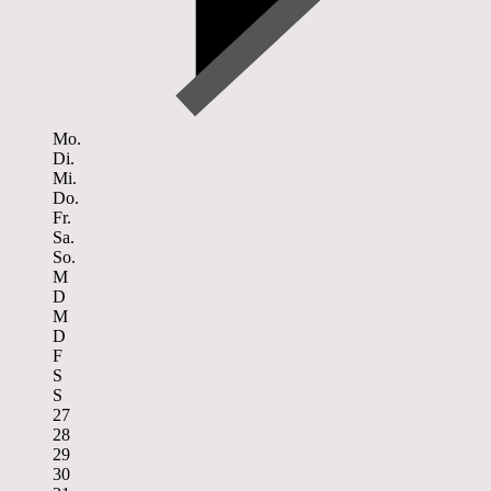
Mo.
Di.
Mi.
Do.
Fr.
Sa.
So.
M
D
M
D
F
S
S
27
28
29
30