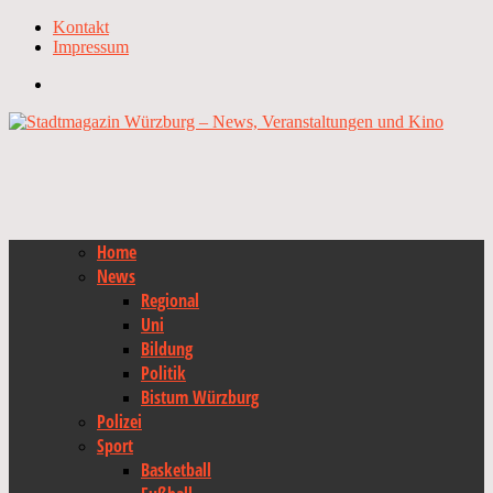
Kontakt
Impressum
Home
News
Regional
Uni
Bildung
Politik
Bistum Würzburg
Polizei
Sport
Basketball