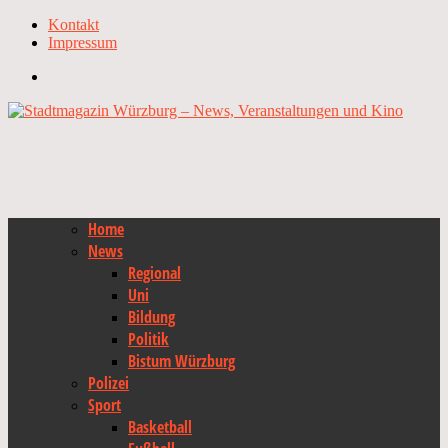
Kontakt
Impressum
Home
News
Regional
Uni
Bildung
Politik
Bistum Würzburg
Polizei
Sport
Basketball