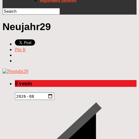
Neujahr29
Pin It
Events