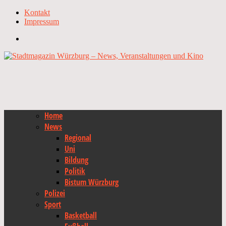
Kontakt
Impressum
Home
News
Regional
Uni
Bildung
Politik
Bistum Würzburg
Polizei
Sport
Basketball