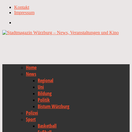
Kontakt
Impressum
Home
News
Regional
Uni
Bildung
Politik
Bistum Würzburg
Polizei
Sport
Basketball