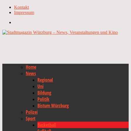
Kontakt
Impressum
Home
News
Regional
Uni
Bildung
Politik
Bistum Würzburg
Polizei
Sport
Basketball