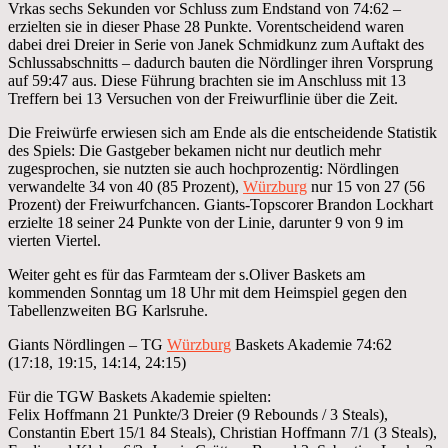
Vrkas sechs Sekunden vor Schluss zum Endstand von 74:62 –
erzielten sie in dieser Phase 28 Punkte. Vorentscheidend waren
dabei drei Dreier in Serie von Janek Schmidkunz zum Auftakt des
Schlussabschnitts – dadurch bauten die Nördlinger ihren Vorsprung
auf 59:47 aus. Diese Führung brachten sie im Anschluss mit 13
Treffern bei 13 Versuchen von der Freiwurflinie über die Zeit.
Die Freiwürfe erwiesen sich am Ende als die entscheidende Statistik
des Spiels: Die Gastgeber bekamen nicht nur deutlich mehr
zugesprochen, sie nutzten sie auch hochprozentig: Nördlingen
verwandelte 34 von 40 (85 Prozent),
Würzburg
nur 15 von 27 (56
Prozent) der Freiwurfchancen. Giants-Topscorer Brandon Lockhart
erzielte 18 seiner 24 Punkte von der Linie, darunter 9 von 9 im
vierten Viertel.
Weiter geht es für das Farmteam der s.Oliver Baskets am
kommenden Sonntag um 18 Uhr mit dem Heimspiel gegen den
Tabellenzweiten BG Karlsruhe.
Giants Nördlingen – TG
Würzburg
Baskets Akademie 74:62
(17:18, 19:15, 14:14, 24:15)
Für die TGW Baskets Akademie spielten:
Felix Hoffmann 21 Punkte/3 Dreier (9 Rebounds / 3 Steals),
Constantin Ebert 15/1 84 Steals), Christian Hoffmann 7/1 (3 Steals),