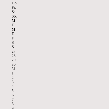
Do.
Fr.
Sa.
So.
M
D
M
D
F
S
S
27
28
29
30
31
1
2
3
4
5
6
7
8
9