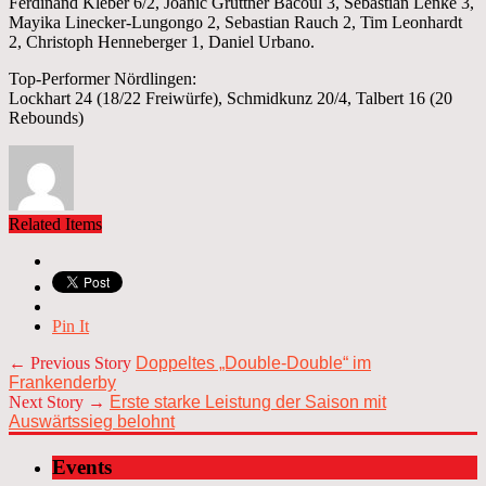
Ferdinand Kleber 6/2, Joanic Grüttner Bacoul 3, Sebastian Lenke 3,
Mayika Linecker-Lungongo 2, Sebastian Rauch 2, Tim Leonhardt
2, Christoph Henneberger 1, Daniel Urbano.
Top-Performer Nördlingen:
Lockhart 24 (18/22 Freiwürfe), Schmidkunz 20/4, Talbert 16 (20
Rebounds)
Related Items
Pin It
← Previous Story
Doppeltes „Double-Double“ im
Frankenderby
Next Story →
Erste starke Leistung der Saison mit
Auswärtssieg belohnt
Events