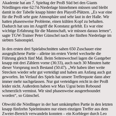
Akademie hat am 7. Spieltag der ProB Süd bei den Giants
Nördlingen eine 62:74-Niederlage hinnehmen müssen und bleibt
damit in der Tabelle knapp hinter den Playoff-Plätzen. „Es war eine
für die ProB sehr gute Atmosphäre und sehr laut in der Halle. Wir
hatten phasenweise Probleme, einen kühlen Kopf zu behalten.
Dadurch hat uns im Angriff die Konstanz gefehlt. Es war eine
wichtige Erfahrung für die Mannschaft, wir müssen daraus lernen“,
sagte TGW-Trainer Peter Günschel nach der fünften Niederlage im
siebten Saisonspiel.
In den ersten drei Spielabschnitten sahen 650 Zuschauer eine
ausgeglichene Partie – alleine im ersten Viertel wechselte die
Führung gleich fünf Mal. Beim Seitenwechsel lagen die Gastgeber
knapp mit drei Zählern vorne (36:33), auch nach 30 Minuten hatte
dieser Vorsprung noch Bestand (50:47). „Wir haben über weite
Strecken wieder sehr gut verteidigt und haben am Anfang auch gut
geworfen. Im Verlauf des Spiels hat unsere Trefferquote dann aber
immer mehr nachgelassen. Nur gut verteidigen reicht in der ProB
leider nicht. Außerdem haben wir Max Ugrai beim Rebound
schmerzlich vermisst. Wir sind phasenweise ausgereboundet
worden“, so Günschel.
Obwohl die Nördlinger in der hart umkämpften Partie in den letzten
knapp fünfzehn Spielminuten nur einen einzigen Treffer aus dem
Zweier-Bereich verwandeln konnten – ein Korbleger durch Leo