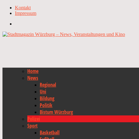
Kontakt
Impressum
Home
News
Regional
Uni
Bildung
Politik
Bistum Würzburg
Polizei
Sport
Basketball