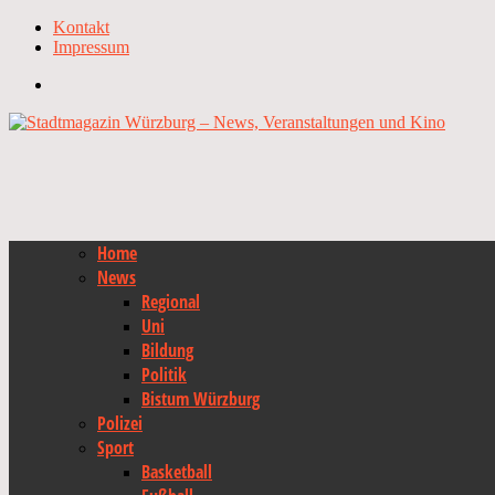
Kontakt
Impressum
Home
News
Regional
Uni
Bildung
Politik
Bistum Würzburg
Polizei
Sport
Basketball