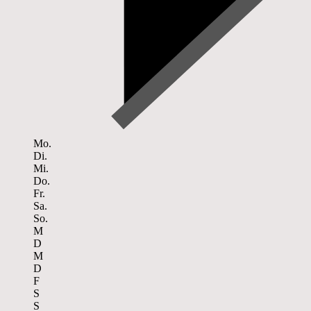
Mo.
Di.
Mi.
Do.
Fr.
Sa.
So.
M
D
M
D
F
S
S