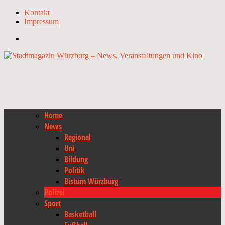
Kontakt
Impressum
Home
News
Regional
Uni
Bildung
Politik
Bistum Würzburg
Polizei
Sport
Basketball