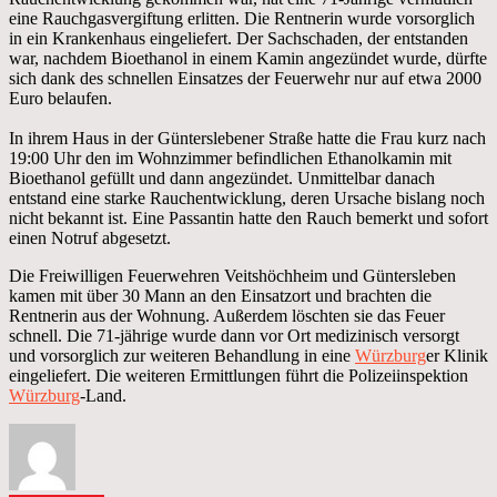
eine Rauchgasvergiftung erlitten. Die Rentnerin wurde vorsorglich
in ein Krankenhaus eingeliefert. Der Sachschaden, der entstanden
war, nachdem Bioethanol in einem Kamin angezündet wurde, dürfte
sich dank des schnellen Einsatzes der Feuerwehr nur auf etwa 2000
Euro belaufen.
In ihrem Haus in der Günterslebener Straße hatte die Frau kurz nach
19:00 Uhr den im Wohnzimmer befindlichen Ethanolkamin mit
Bioethanol gefüllt und dann angezündet. Unmittelbar danach
entstand eine starke Rauchentwicklung, deren Ursache bislang noch
nicht bekannt ist. Eine Passantin hatte den Rauch bemerkt und sofort
einen Notruf abgesetzt.
Die Freiwilligen Feuerwehren Veitshöchheim und Güntersleben
kamen mit über 30 Mann an den Einsatzort und brachten die
Rentnerin aus der Wohnung. Außerdem löschten sie das Feuer
schnell. Die 71-jährige wurde dann vor Ort medizinisch versorgt
und vorsorglich zur weiteren Behandlung in eine
Würzburg
er Klinik
eingeliefert. Die weiteren Ermittlungen führt die Polizeiinspektion
Würzburg
-Land.