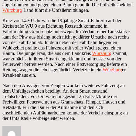
abgekommen und gegen einen Baum geprallt. Die Polizeiinspektion
Würzburg
-Land führt die Unfallermittlungen.
Kurz vor 14:30 Uhr war die 19-jährige Smart-Fahrerin auf der
Kreisstraße WÜ 9 aus Richtung Retzstadt kommend in
Fahrtrichtung Gramschatz unterwegs. Im Verlauf einer Linkskurve
kam der Pkw aus bislang noch nicht geklärter Ursache nach rechts
von der Fahrbahn ab. In dem neben der Fahrbahn liegenden
Waldgebiet prallte das Fahrzeug mit voller Wucht gegen einen
Baum. Die junge Frau, die aus dem Landkreis
Würzburg
stammt,
war zunächst in ihrem Smart eingeklemmt und musste von der
Feuerwehr befreit werden. Nach einer Erstversorgung lieferte ein
Rettungswagen die lebensgefährlich Verletzte in ein
Würzburg
er
Krankenhaus ein.
Nach den Aussagen von Zeugen war kein weiteres Fahrzeug an
dem Unfallgeschehen beteiligt. An dem Smart entstand
Totalschaden. Vor Ort waren insgesamt 25 Einsatzkräfte der
Freiwilligen Feuerwehren aus Gramschatz, Rimpar, Hausen und
Retzstadt. Für die Dauer der Aufnahme und den sich
anschließenden Aufräumarbeiten konnte der Verkehr einspurig an
der Unfallstelle vorbeigeleitet werden.