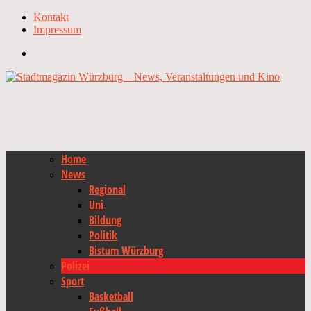
Kontakt
Impressum
Home
News
Regional
Uni
Bildung
Politik
Bistum Würzburg
Polizei
Sport
Basketball