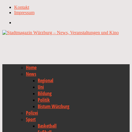
Kontakt
Impressum
Home
News
Regional
Uni
Bildung
Politik
Bistum Würzburg
Polizei
Sport
Basketball