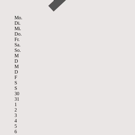
Mo.
Di.
Mi.
Do.
Fr.
Sa.
So.
M
D
M
D
F
S
S
30
31
1
2
3
4
5
6