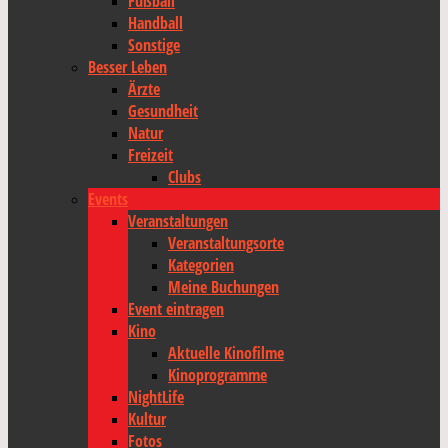
Fußball
Handball
Sonstige
Besser Leben
Ärzte
Gesundheit
Natur
Freizeit
Clubs
Events
Veranstaltungen
Veranstaltungsorte
Kategorien
Meine Buchungen
Event eintragen
Kino
Aktuelle Kinofilme
Kinoprogramme
NightLife
Kultur
Fotos