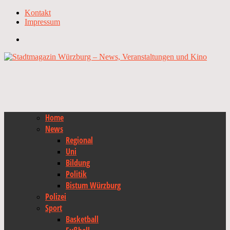
Kontakt
Impressum
Home
News
Regional
Uni
Bildung
Politik
Bistum Würzburg
Polizei
Sport
Basketball