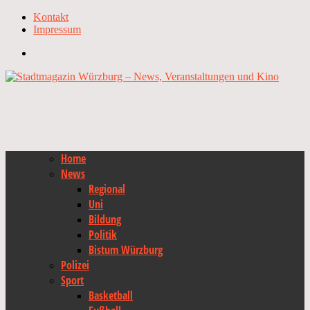
Kontakt
Impressum
Home
News
Regional
Uni
Bildung
Politik
Bistum Würzburg
Polizei
Sport
Basketball