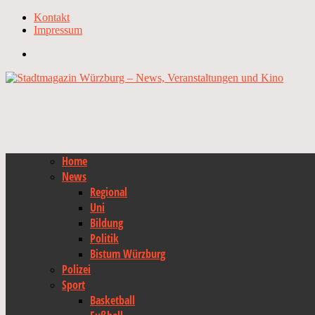
Kontakt
Impressum
Home
News
Regional
Uni
Bildung
Politik
Bistum Würzburg
Polizei
Sport
Basketball