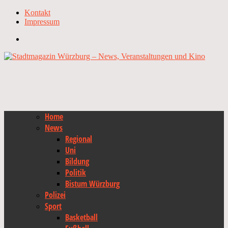
Kontakt
Impressum
Home
News
Regional
Uni
Bildung
Politik
Bistum Würzburg
Polizei
Sport
Basketball