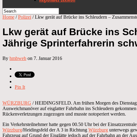
Home
/
Polizei
/
Lkw gerät auf Brücke ins Schleudern – Zusammenstoß
Lkw gerät auf Brücke ins S
Jährige Sprinterfahrerin schw
By
hmbweb
on 7. Januar 2016
Pin It
WÜRZBURG
/ HEIDINGSFELD. Am frühen Morgen des Dienstags i
Ausweichmanöver auf eisglatter Fahrbahn ins Schleudern gekommen 
Rückenverletzungen zugezogen und musste notoperiert werden.
Ein Verkehrsteilnehmer hatte gegen 00.50 Uhr bei der Einsatzzentrale
Würzburg
/Heidingsfeld der A 3 in Richtung
Würzburg
unterwegs gewe
Fahrzeug auf Grund der Eisglätte jedoch auf der Fahrbahn an der Ausf