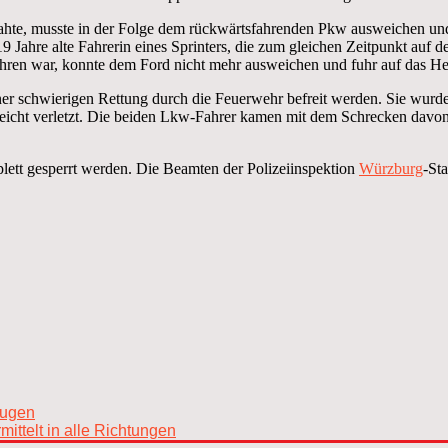
nahte, musste in der Folge dem rückwärtsfahrenden Pkw ausweichen und
19 Jahre alte Fahrerin eines Sprinters, die zum gleichen Zeitpunkt auf d
efahren war, konnte dem Ford nicht mehr ausweichen und fuhr auf das H
r schwierigen Rettung durch die Feuerwehr befreit werden. Sie wurde
eicht verletzt. Die beiden Lkw-Fahrer kamen mit dem Schrecken davo
ett gesperrt werden. Die Beamten der Polizeiinspektion
Würzburg
-St
eugen
ittelt in alle Richtungen