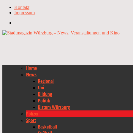
Kontakt
Impressum
Home
News
Regional
Uni
Bildung
Politik
Bistum Würzburg
Polizei
Sport
Basketball