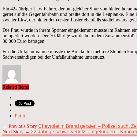
Ein 42-Jähriger Lkw Fahrer, der auf gleicher Spur von hinten heran 
geriet auf die Gegenfahrbahn und prallte dort in die Leitplanke. Eine 
zweiter Lkw, der hinter dem ersten Laster ebenfalls stadteinwärts g
Die Frau wurde in ihrem Sprinter eingeklemmt musste im Rahmen eine
notoperiert werden. Der 70-Jährige wurde beim dem Zusammenstoß l
80.000 Euro betragen.
Für die Unfallaufnahme musste die Brücke für mehrere Stunden kompl
Sachverständigen bei der Unfallaufnahme unterstützt.
Related Items
Pin It
← Previous Story
Chevrolet in Brand geraten – Polizei sucht Z
Next Story →
22-Jährige schwerverletzt aufgefunden – Kripo erm