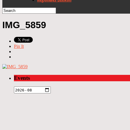
IMG_5859
Pin It
Events