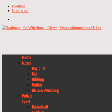
Kontakt
Impressum
Home
News
Regional
Uni
Bildung
Politik
Bistum Würzburg
Polizei
Sport
Basketball