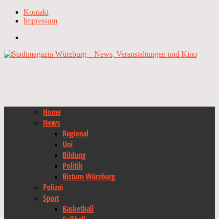
Kontakt
Impressum
Home
News
Regional
Uni
Bildung
Politik
Bistum Würzburg
Polizei
Sport
Basketball