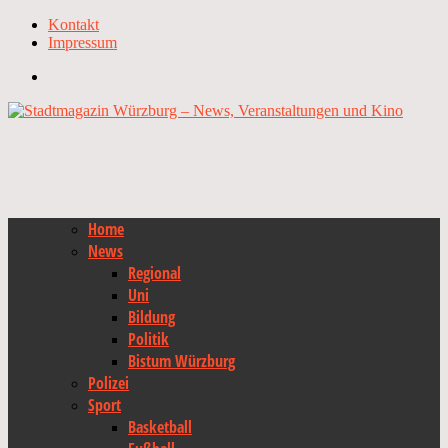
Kontakt
Impressum
Home
News
Regional
Uni
Bildung
Politik
Bistum Würzburg
Polizei
Sport
Basketball