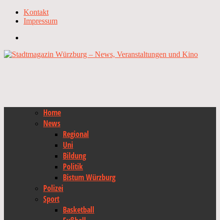
Kontakt
Impressum
Home
News
Regional
Uni
Bildung
Politik
Bistum Würzburg
Polizei
Sport
Basketball