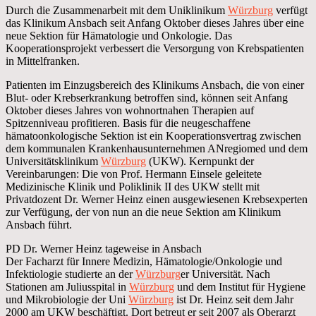
Durch die Zusammenarbeit mit dem Uniklinikum
Würzburg
verfügt
das Klinikum Ansbach seit Anfang Oktober dieses Jahres über eine
neue Sektion für Hämatologie und Onkologie. Das
Kooperationsprojekt verbessert die Versorgung von Krebspatienten
in Mittelfranken.
Patienten im Einzugsbereich des Klinikums Ansbach, die von einer
Blut- oder Krebserkrankung betroffen sind, können seit Anfang
Oktober dieses Jahres von wohnortnahen Therapien auf
Spitzenniveau profitieren. Basis für die neugeschaffene
hämatoonkologische Sektion ist ein Kooperationsvertrag zwischen
dem kommunalen Krankenhausunternehmen ANregiomed und dem
Universitätsklinikum
Würzburg
(UKW). Kernpunkt der
Vereinbarungen: Die von Prof. Hermann Einsele geleitete
Medizinische Klinik und Poliklinik II des UKW stellt mit
Privatdozent Dr. Werner Heinz einen ausgewiesenen Krebsexperten
zur Verfügung, der von nun an die neue Sektion am Klinikum
Ansbach führt.
PD Dr. Werner Heinz tageweise in Ansbach
Der Facharzt für Innere Medizin, Hämatologie/Onkologie und
Infektiologie studierte an der
Würzburg
er Universität. Nach
Stationen am Juliusspital in
Würzburg
und dem Institut für Hygiene
und Mikrobiologie der Uni
Würzburg
ist Dr. Heinz seit dem Jahr
2000 am UKW beschäftigt. Dort betreut er seit 2007 als Oberarzt