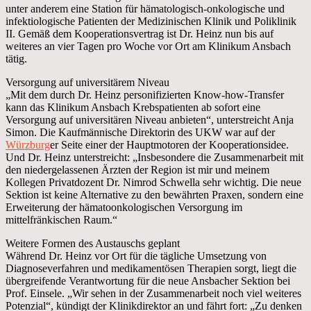
unter anderem eine Station für hämatologisch-onkologische und
infektiologische Patienten der Medizinischen Klinik und Poliklinik
II. Gemäß dem Kooperationsvertrag ist Dr. Heinz nun bis auf
weiteres an vier Tagen pro Woche vor Ort am Klinikum Ansbach
tätig.
Versorgung auf universitärem Niveau
„Mit dem durch Dr. Heinz personifizierten Know-how-Transfer
kann das Klinikum Ansbach Krebspatienten ab sofort eine
Versorgung auf universitären Niveau anbieten“, unterstreicht Anja
Simon. Die Kaufmännische Direktorin des UKW war auf der
Würzburg
er Seite einer der Hauptmotoren der Kooperationsidee.
Und Dr. Heinz unterstreicht: „Insbesondere die Zusammenarbeit mit
den niedergelassenen Ärzten der Region ist mir und meinem
Kollegen Privatdozent Dr. Nimrod Schwella sehr wichtig. Die neue
Sektion ist keine Alternative zu den bewährten Praxen, sondern eine
Erweiterung der hämatoonkologischen Versorgung im
mittelfränkischen Raum.“
Weitere Formen des Austauschs geplant
Während Dr. Heinz vor Ort für die tägliche Umsetzung von
Diagnoseverfahren und medikamentösen Therapien sorgt, liegt die
übergreifende Verantwortung für die neue Ansbacher Sektion bei
Prof. Einsele. „Wir sehen in der Zusammenarbeit noch viel weiteres
Potenzial“, kündigt der Klinikdirektor an und fährt fort: „Zu denken