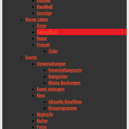
Fußball
Handball
Sonstige
Besser Leben
Ärzte
Gesundheit
Natur
Freizeit
Clubs
Events
Veranstaltungen
Veranstaltungsorte
Kategorien
Meine Buchungen
Event eintragen
Kino
Aktuelle Kinofilme
Kinoprogramme
NightLife
Kultur
Fotos