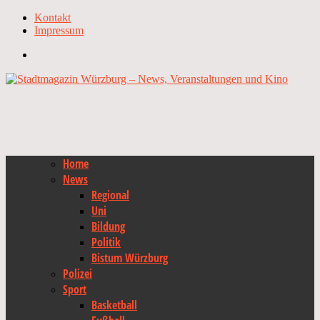
Kontakt
Impressum
Home
News
Regional
Uni
Bildung
Politik
Bistum Würzburg
Polizei
Sport
Basketball