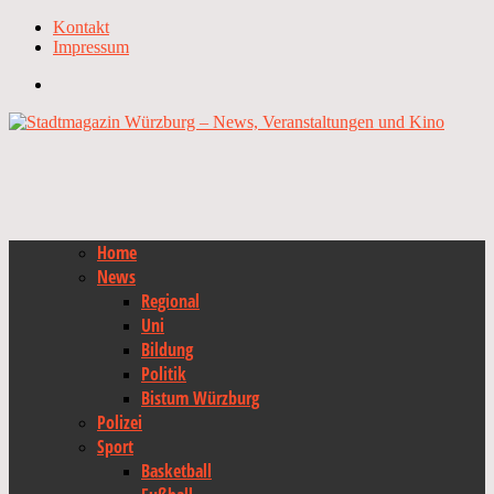
Kontakt
Impressum
Home
News
Regional
Uni
Bildung
Politik
Bistum Würzburg
Polizei
Sport
Basketball