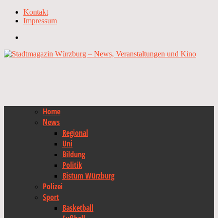
Kontakt
Impressum
Home
News
Regional
Uni
Bildung
Politik
Bistum Würzburg
Polizei
Sport
Basketball