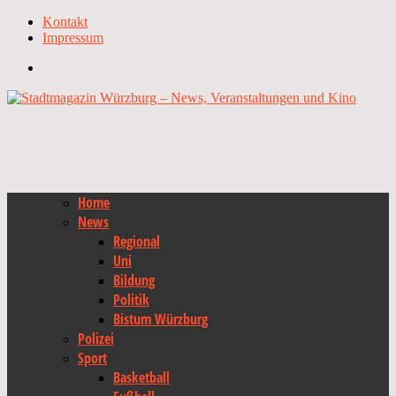
Kontakt
Impressum
Home
News
Regional
Uni
Bildung
Politik
Bistum Würzburg
Polizei
Sport
Basketball