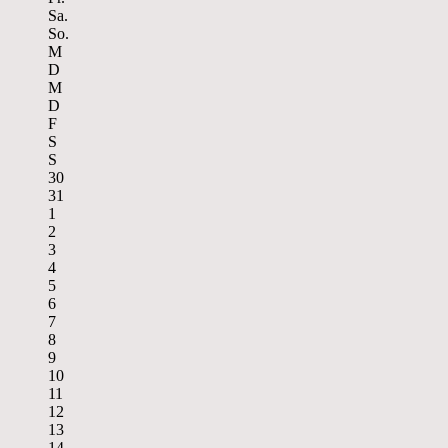
Sa.
So.
M
D
M
D
F
S
S
30
31
1
2
3
4
5
6
7
8
9
10
11
12
13
14