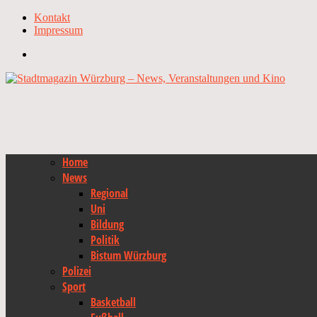
Kontakt
Impressum
Home
News
Regional
Uni
Bildung
Politik
Bistum Würzburg
Polizei
Sport
Basketball