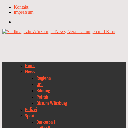
Kontakt
Impressum
Home
News
Regional
Uni
Bildung
Politik
Bistum Würzburg
Polizei
Sport
Basketball